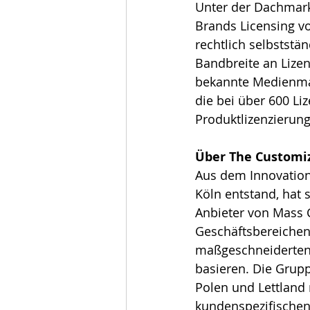
Unter der Dachmark
Brands Licensing vo
rechtlich selbststä
Bandbreite an Lizen
bekannte Medienma
die bei über 600 L
Produktlizenzierun
Über The Customi
Aus dem Innovation
Köln entstand, hat
Anbieter von Mass C
Geschäftsbereichen 
maßgeschneiderten 
basieren. Die Grupp
Polen und Lettland 
kundenspezifischen 