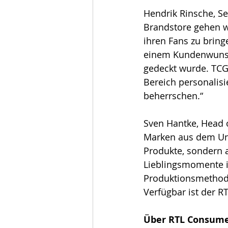
Hendrik Rinsche, 
Se
Brandstore gehen w
ihren Fans zu bring
einem Kundenwunsc
gedeckt wurde. TCG 
Bereich personalis
beherrschen.“
Sven Hantke, Head o
Marken aus dem Uni
Produkte, sondern a
Lieblingsmomente i
Produktionsmethoden
Verfügbar ist der R
Über RTL Consume