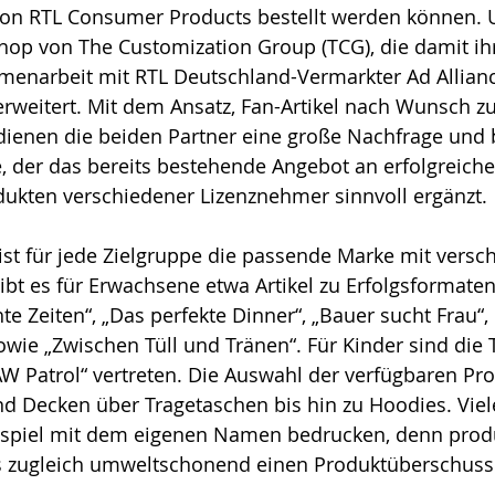
von RTL Consumer Products bestellt werden können. 
op von The Customization Group (TCG), die damit ihr
menarbeit mit RTL Deutschland-Vermarkter Ad Allianc
weitert. Mit dem Ansatz, Fan-Artikel nach Wunsch zu
dienen die beiden Partner eine große Nachfrage und 
e, der das bereits bestehende Angebot an erfolgreiche
ukten verschiedener Lizenznehmer sinnvoll ergänzt.
st für jede Zielgruppe die passende Marke mit versc
ibt es für Erwachsene etwa Artikel zu Erfolgsformaten
te Zeiten“, „Das perfekte Dinner“, „Bauer sucht Frau“, 
wie „Zwischen Tüll und Tränen“. Für Kinder sind die
W Patrol“ vertreten. Die Auswahl der verfügbaren Pro
d Decken über Tragetaschen bis hin zu Hoodies. Viele
ispiel mit dem eigenen Namen bedrucken, denn prod
 zugleich umweltschonend einen Produktüberschuss 