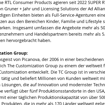
e RTL Consumer Products agieren seit 2022 SUPER RT
n Gruner + Jahr und Licensing Solutions der Ad Allianc
ndigen Einheiten bieten als Full-Service-Agenturen ein
zen aus den Bereichen Kinder, Familie und Lifestyle 
rken. Insgesamt umfassen die Angebote mehr als 50
izenznehmern und Handelspartnern bereits mehr als 5
gen hervorgebracht haben.
zation Group:
sgeist von Picanova, der 2006 in einer bescheidenen 
 sich The Customization Group zu einem der weltweit 
ustomization entwickelt. Die TC Group ist in verschi
tätig und beliefert Millionen von Kunden weltweit mi
Lösungen, die auf Innovation und modernster Techn
e verfügt über fünf Produktionsstandorte in den USA,
mit einer täglichen Produktionskapazität von über 50
Produkten, die in mehr als 170 Länder weltweit gelie