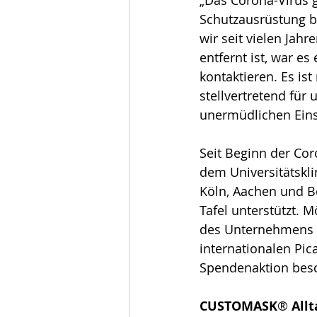
„Das Corona-Virus 
Schutzausrüstung be
wir seit vielen Jah
entfernt ist, war es
kontaktieren. Es is
stellvertretend fü
unermüdlichen Eins
Seit Beginn der Co
dem Universitätskl
Köln, Aachen und B
Tafel unterstützt. 
des Unternehmens i
internationalen Pi
Spendenaktion besc
CUSTOMASK
® 
All