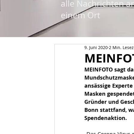
alle Nachrichten a
einem Ort
9. Juni 2020
2 Min. Lesez
MEINFOT
MEINFOTO sagt dan
Mundschutzmasken 
ansässige Experte
Masken gespendet.
Gründer und Gesch
Bonn stattfand, w
Spendenaktion.