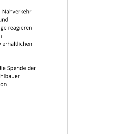
n Nahverkehr 
und 
ge reagieren 
m 
erhältlichen 
die Spende der 
hlbauer 
ion 