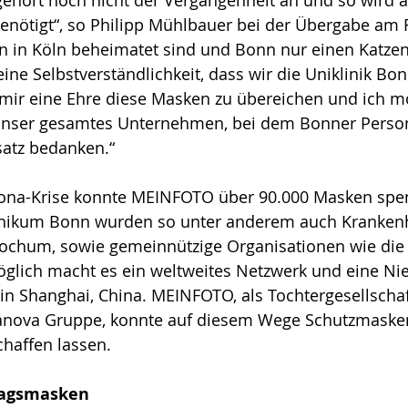
gehört noch nicht der Vergangenheit an und so wird a
nötigt“, so Philipp Mühlbauer bei der Übergabe am F
ren in Köln beheimatet sind und Bonn nur einen Katze
 eine Selbstverständlichkeit, dass wir die Uniklinik Bon
t mir eine Ehre diese Masken zu übereichen und ich m
r unser gesamtes Unternehmen, bei dem Bonner Persona
atz bedanken.“
rona-Krise konnte MEINFOTO über 90.000 Masken spe
inikum Bonn wurden so unter anderem auch Krankenh
ochum, sowie gemeinnützige Organisationen wie die
Möglich macht es ein weltweites Netzwerk und eine Ni
n Shanghai, China. MEINFOTO, als Tochtergesellschaf
canova Gruppe, konnte auf diesem Wege Schutzmasken
haffen lassen.
tagsmasken