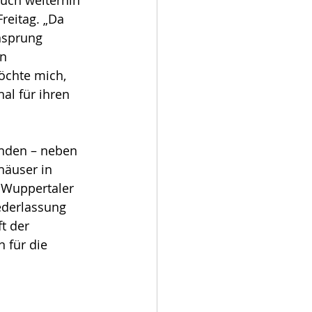
uch weiterhin 
reitag. „Da 
nsprung 
n 
öchte mich, 
l für ihren 
nden – neben 
äuser in 
 Wuppertaler 
ederlassung 
t der 
 für die 